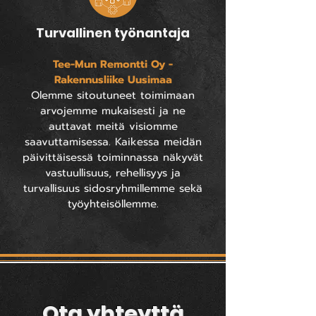
Turvallinen työnantaja
Tee-Mun Remontti Oy -
Rakennusliike Uusimaa
Olemme sitoutuneet toimimaan
arvojemme mukaisesti ja ne
auttavat meitä visiomme
saavuttamisessa. Kaikessa meidän
päivittäisessä toiminnassa näkyvät
vastuullisuus, rehellisyys ja
turvallisuus sidosryhmillemme sekä
työyhteisöllemme.
Ota yhteyttä